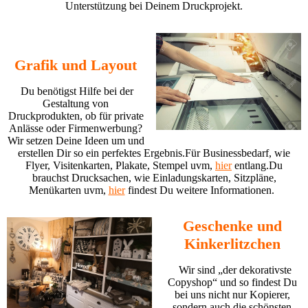
Unterstützung bei Deinem Druckprojekt.
Grafik und Layout
Du benötigst Hilfe bei der
Gestaltung von
Druckprodukten, ob für private
Anlässe oder Firmenwerbung?
Wir setzen Deine Ideen um und
erstellen Dir so ein perfektes Ergebnis.
Für Businessbedarf, wie
Flyer, Visitenkarten, Plakate, Stempel uvm,
hier
entlang.Du
brauchst Drucksachen, wie Einladungskarten, Sitzpläne,
Menükarten uvm,
hier
findest Du weitere Informationen.
Geschenke und
Kinkerlitzchen
Wir sind
„der dekorativste
Copyshop“ und so findest Du
bei uns nicht nur Kopierer,
sondern auch die schönsten